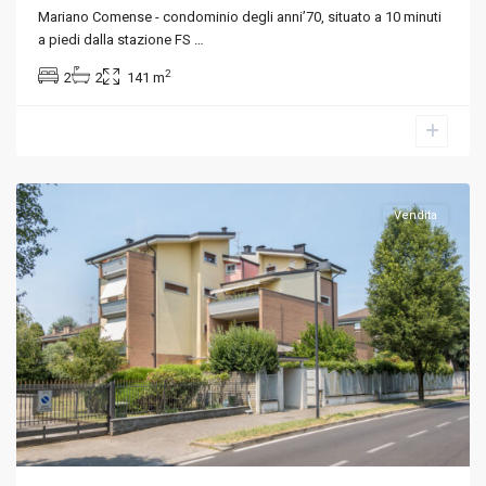
Mariano Comense - condominio degli anni’70, situato a 10 minuti
a piedi dalla stazione FS
…
2
2
2
141 m
Varedo
,
Monza
e
Brianza
Vendita