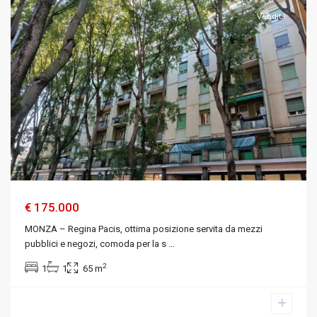
Vendita
€ 175.000
MONZA – Regina Pacis, ottima posizione servita da mezzi
pubblici e negozi, comoda per la s
…
2
1
1
65 m