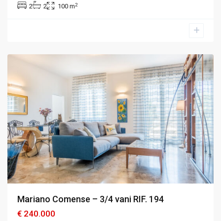
2
2
2
100 m
Mariano
Comense
,
Como
Mariano Comense – 3/4 vani RIF. 194
€ 240.000