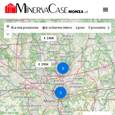
La mia posizione
A schermo intero
prev
Il prossimo
€ 240K
€ 295K
9
3