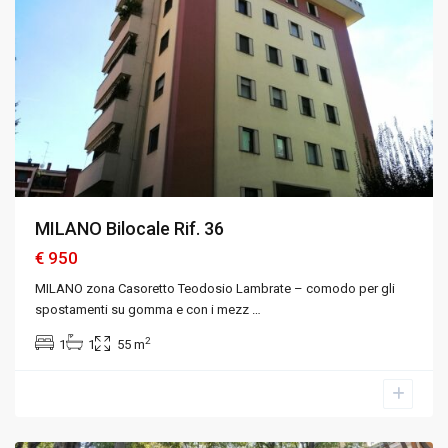
MILANO Bilocale Rif. 36
€ 950
MILANO zona Casoretto Teodosio Lambrate – comodo per gli
spostamenti su gomma e con i mezz
…
2
1
1
55 m
Monza
,
Monza
e
Brianza