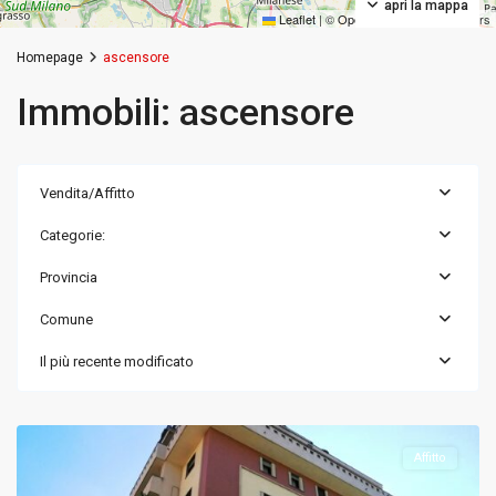
apri la mappa
Leaflet
|
©
OpenStreetMap
contributors
Homepage
ascensore
Immobili: ascensore
Vendita/Affitto
Categorie:
Provincia
Comune
Il più recente modificato
Milano
,
Milano
Affitto