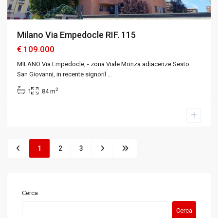
Milano Via Empedocle RIF. 115
€ 109.000
MILANO Via Empedocle, - zona Viale Monza adiacenze Sesto
San Giovanni, in recente signoril
…
2
1
84 m
1
2
3
Cerca
Cerca