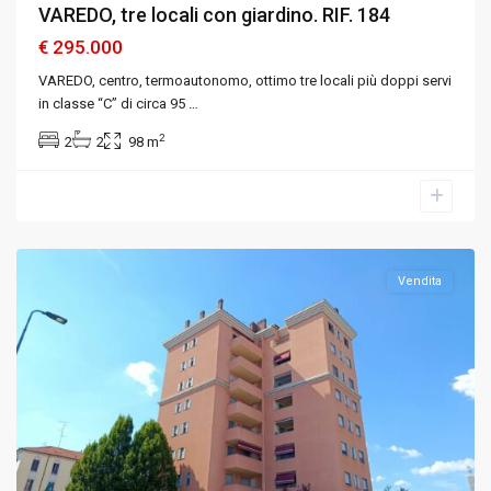
VAREDO, tre locali con giardino. RIF. 184
€ 295.000
VAREDO, centro, termoautonomo, ottimo tre locali più doppi servi
in classe “C” di circa 95
…
2
2
2
98 m
Milano
,
Milano
Vendita