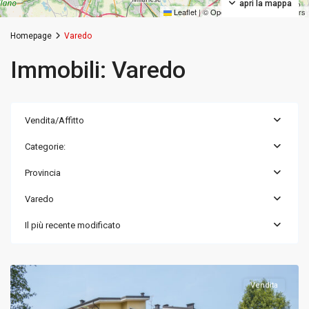
apri la mappa
Leaflet
|
©
OpenStreetMap
contributors
Homepage
Varedo
Immobili: Varedo
Vendita/Affitto
Categorie:
Provincia
Varedo
Varedo
,
Monza
Il più recente modificato
e
Brianza
Vendita