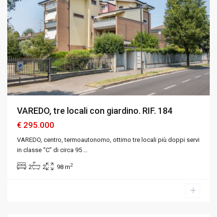
VAREDO, tre locali con giardino. RIF. 184
€ 295.000
VAREDO, centro, termoautonomo, ottimo tre locali più doppi servi
in classe “C” di circa 95
…
2
2
2
98 m