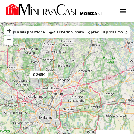
La mia posizione
A schermo intero
prev
Il prossimo
€ 295K