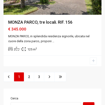
MONZA PARCO, tre locali. RIF. 156
€ 345.000
MONZA PARCO, in splendida residenza signorile, ubicata nel
cuore della zona parco, proponi
…
2
2
1
125 m
1
2
3
Cerca