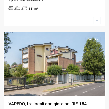
a piedi dalla stazione FS
…
2
2
2
141 m
Varedo
,
Monza
e
Brianza
Vendita
VAREDO, tre locali con giardino. RIF. 184