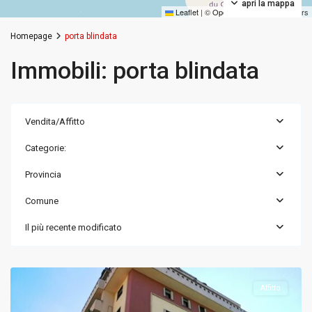
apri la mappa
Leaflet
|
©
OpenStreetMap
contributors
Homepage
porta blindata
Immobili: porta blindata
Vendita/Affitto
Categorie:
Provincia
Comune
Il più recente modificato
Milano
,
Milano
Affitto