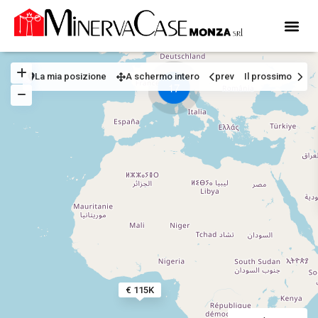
La mia posizione
A schermo intero
prev
Il prossimo
17
€ 115K