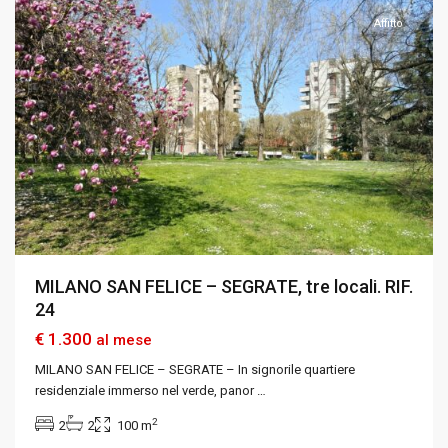
Affitto
MILANO SAN FELICE – SEGRATE, tre locali. RIF.
24
€ 1.300
al mese
MILANO SAN FELICE – SEGRATE – In signorile quartiere
residenziale immerso nel verde, panor
…
2
2
2
100 m