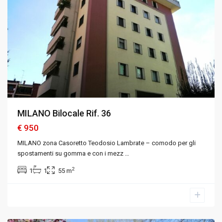
MILANO Bilocale Rif. 36
€ 950
MILANO zona Casoretto Teodosio Lambrate – comodo per gli
spostamenti su gomma e con i mezz
…
2
1
1
55 m
Milano