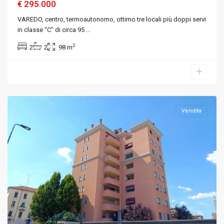
€ 295.000
VAREDO, centro, termoautonomo, ottimo tre locali più doppi servi
in classe “C” di circa 95
…
2
2
2
98 m
Milano
,
Milano
Vendita