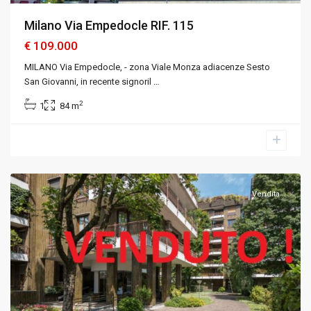
Milano Via Empedocle RIF. 115
€ 109.000
MILANO Via Empedocle, - zona Viale Monza adiacenze Sesto
San Giovanni, in recente signoril
…
2
1
84 m
Monza
,
Monza
e
Brianza
Vendita