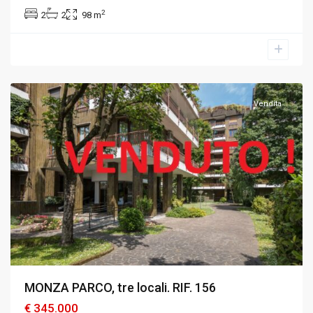
2
2
2
98 m
Monza
,
Monza
e
Brianza
Vendita
MONZA PARCO, tre locali. RIF. 156
€ 345.000