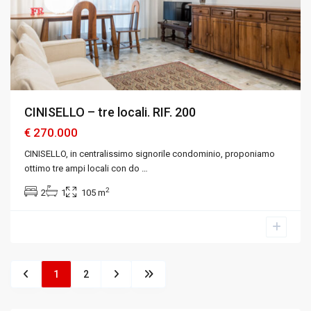
CINISELLO – tre locali. RIF. 200
€ 270.000
CINISELLO, in centralissimo signorile condominio, proponiamo
ottimo tre ampi locali con do
…
2
2
1
105 m
1
2