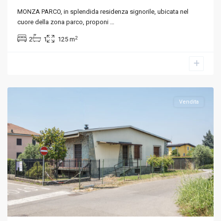
MONZA PARCO, in splendida residenza signorile, ubicata nel
cuore della zona parco, proponi
…
2
2
1
125 m
Monza
,
Monza
e
Brianza
Vendita