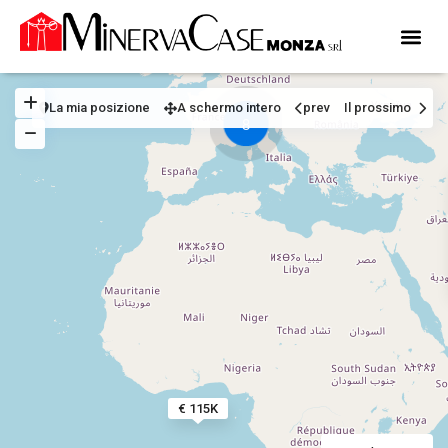
La mia posizione
A schermo intero
prev
Il prossimo
8
€ 115K