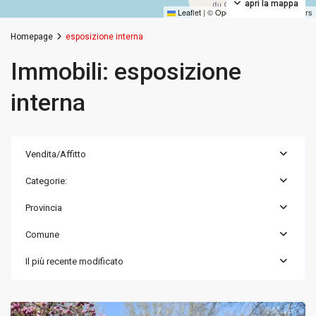
apri la mappa
Leaflet
|
©
OpenStreetMap
contributors
Homepage
esposizione interna
Immobili: esposizione
interna
Vendita/Affitto
Categorie:
Provincia
Comune
Il più recente modificato
Milano