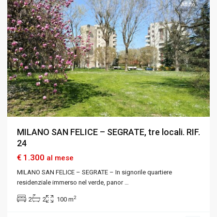
Affitto
MILANO SAN FELICE – SEGRATE, tre locali. RIF.
24
€ 1.300
al mese
MILANO SAN FELICE – SEGRATE – In signorile quartiere
residenziale immerso nel verde, panor
…
2
2
2
100 m
Varedo
,
Monza