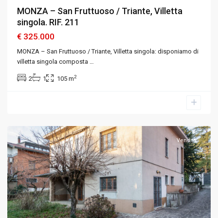
MONZA – San Fruttuoso / Triante, Villetta
singola. RIF. 211
€ 325.000
MONZA – San Fruttuoso / Triante, Villetta singola: disponiamo di
villetta singola composta
…
2
2
1
105 m
Lesmo
,
Monza
e
Brianza
Vendita