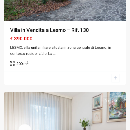
Villa in Vendita a Lesmo – Rif. 130
€ 390.000
LESMO, villa unifamiliare situata in zona centrale di Lesmo, in
contesto residenziale. La
…
2
200 m
Milano
,
Cinisello
Balsamo
,
Milano
Vendita