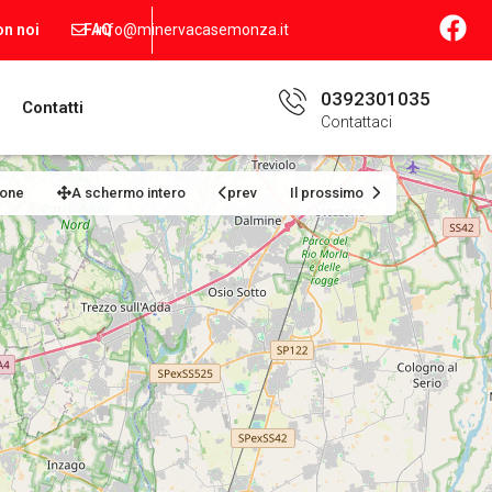
info@minervacasemonza.it
on noi
FAQ
0392301035
Contatti
Contattaci
ione
A schermo intero
prev
Il prossimo