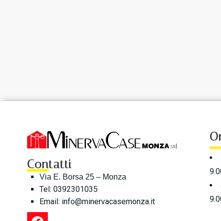
Or
Contatti
9.0
Via E. Borsa 25 – Monza
Tel: 0392301035
9.0
Email:
info@minervacasemonza.it