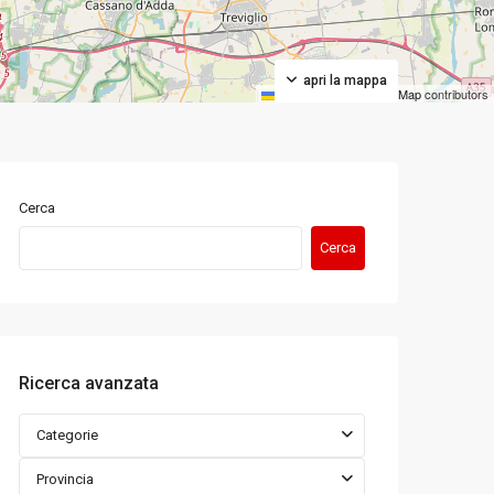
apri la mappa
Leaflet
|
©
OpenStreetMap
contributors
Cerca
Cerca
Ricerca avanzata
Categorie
Provincia