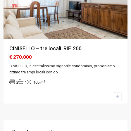
CINISELLO – tre locali. RIF. 200
€ 270.000
CINISELLO, in centralissimo signorile condominio, proponiamo
ottimo tre ampi locali con do
…
2
2
1
105 m