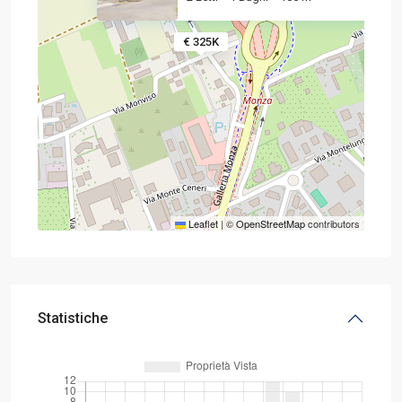
€ 325K
Leaflet
|
©
OpenStreetMap
contributors
Statistiche