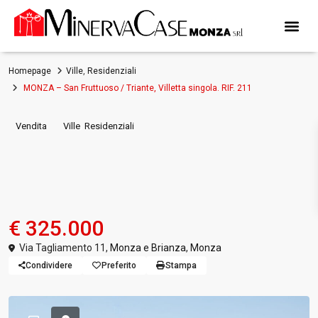
Homepage
Ville
,
Residenziali
MONZA – San Fruttuoso / Triante, Villetta singola. RIF. 211
,
Vendita
Ville
Residenziali
MONZA – San Fruttuoso /
Triante, Villetta singola. RIF.
211
€ 325.000
Via Tagliamento 11,
Monza e Brianza
,
Monza
Condividere
Preferito
Stampa