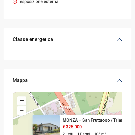
esposizione esterna
Classe energetica
Mappa
MONZA – San Fruttuoso / Triant
€ 325.000
2
2 Letti
1 Bagni
105 m