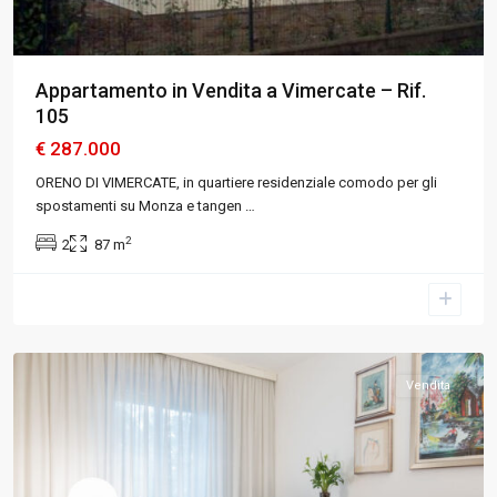
Appartamento in Vendita a Vimercate – Rif.
105
€ 287.000
ORENO DI VIMERCATE, in quartiere residenziale comodo per gli
spostamenti su Monza e tangen
…
2
2
87 m
Milano
,
Cinisello
Balsamo
,
Milano
Vendita