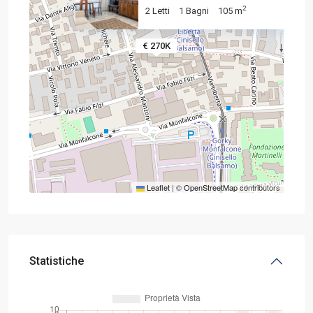
2
2 Letti
1 Bagni
105 m
€ 270K
Leaflet
|
©
OpenStreetMap
contributors
Statistiche