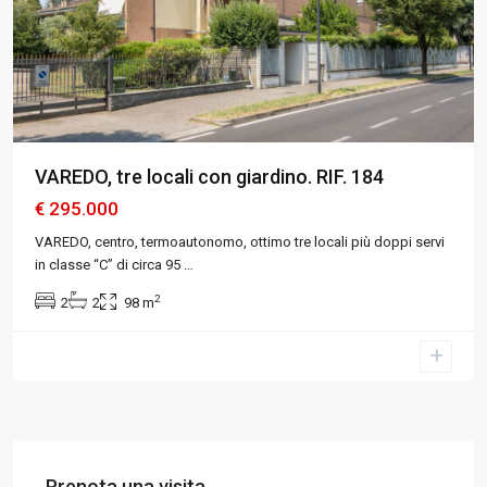
VAREDO, tre locali con giardino. RIF. 184
€ 295.000
VAREDO, centro, termoautonomo, ottimo tre locali più doppi servi
in classe “C” di circa 95
…
2
2
2
98 m
Prenota una visita