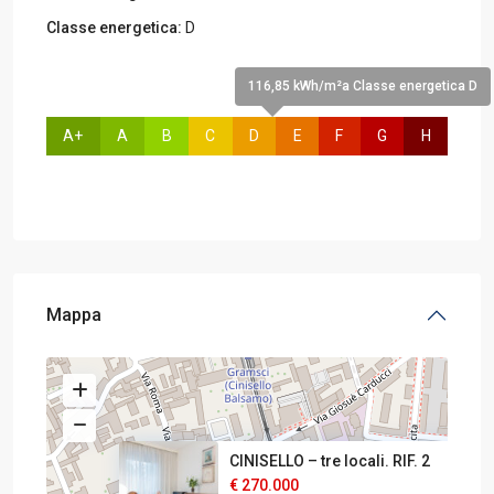
Classe energetica:
D
116,85 kWh/m²a Classe energetica D
A+
A
B
C
D
E
F
G
H
Mappa
CINISELLO – tre locali. RIF. 2
€ 270.000