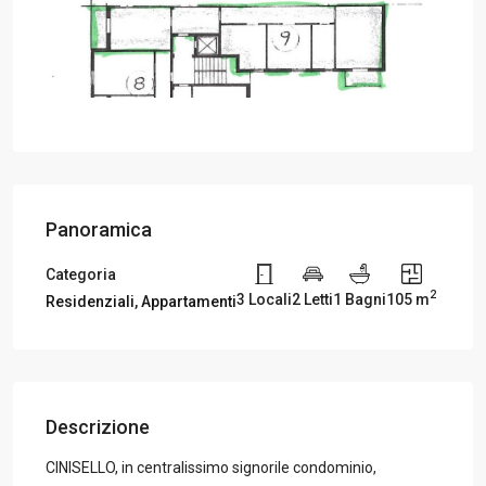
Panoramica
Categoria
2
3 Locali
2 Letti
1 Bagni
105 m
Residenziali
,
Appartamenti
Descrizione
CINISELLO, in centralissimo signorile condominio,