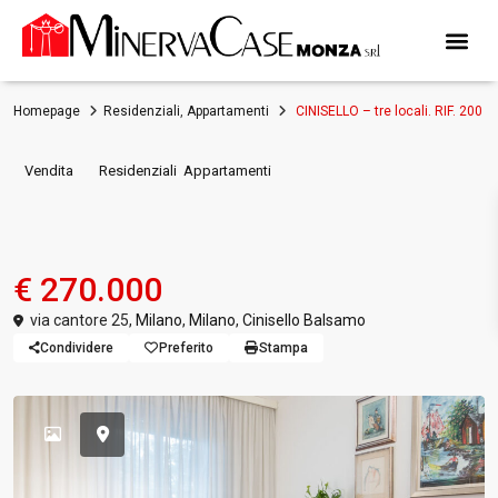
Homepage
Residenziali
,
Appartamenti
CINISELLO – tre locali. RIF. 200
,
Vendita
Residenziali
Appartamenti
CINISELLO – tre locali. RIF.
200
€ 270.000
via cantore 25,
Milano
,
Milano
,
Cinisello Balsamo
Condividere
Preferito
Stampa