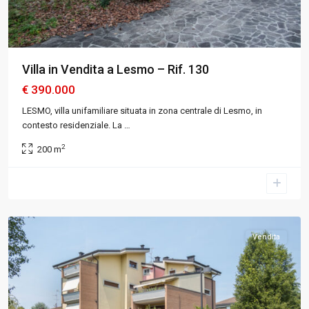
Villa in Vendita a Lesmo – Rif. 130
€ 390.000
LESMO, villa unifamiliare situata in zona centrale di Lesmo, in
contesto residenziale. La
…
2
200 m
Varedo
,
Monza
e
Brianza
Vendita